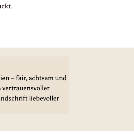
uckt.
ien – fair, achtsam und
n vertrauensvoller
dschrift liebevoller