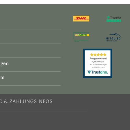
ngen
um
D & ZAHLUNGSINFOS