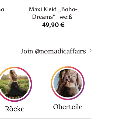
ho
Maxi Kleid „Boho-
Dreams“ -weiß-
49,90
€
Join @nomadicaffairs