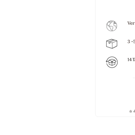
Ver
3 -
14 
⭐
4