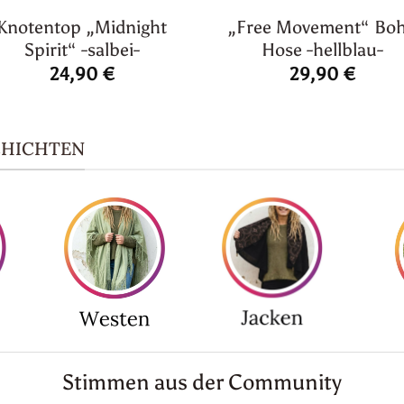
Knotentop „Midnight
„Free Movement“ Bo
Spirit“ -salbei-
Hose -hellblau-
24,90
€
29,90
€
CHICHTEN
Stimmen aus der Community