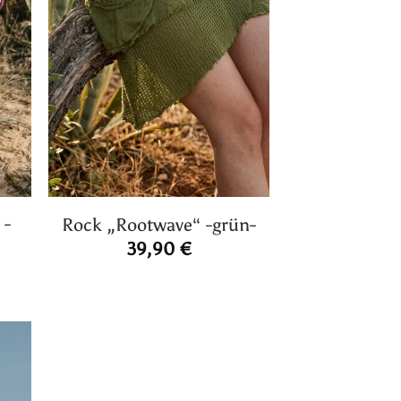
 -
Rock „Rootwave“ -grün-
39,90
€