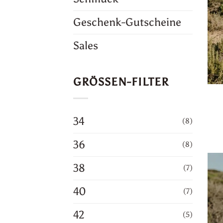
Geschenk-Gutscheine
Sales
GRÖSSEN-FILTER
34
(8)
36
(8)
38
(7)
40
(7)
42
(5)