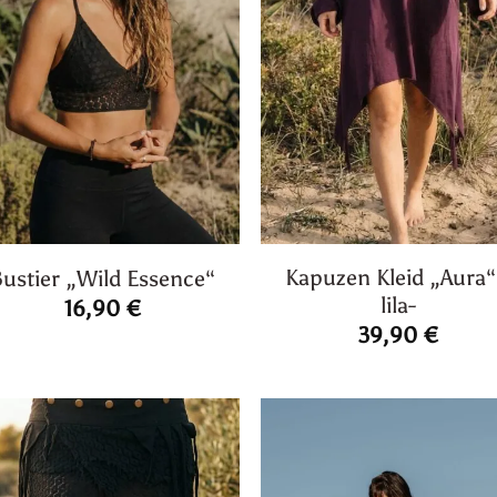
Kapuzen Kleid „Aura“
ustier „Wild Essence“
lila-
16,90
€
39,90
€