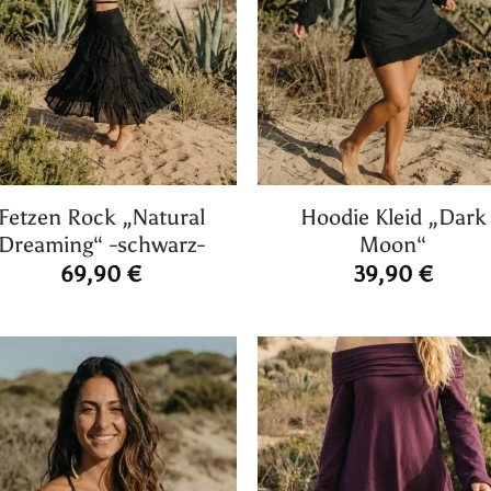
Fetzen Rock „Natural
Hoodie Kleid „Dark
Dreaming“ -schwarz-
Moon“
69,90
€
39,90
€