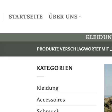
Zum
Inhalt
STARTSEITE
ÜBER UNS
springen
KLEIDU
PRODUKTE VERSCHLAGWORTET MIT 
KATEGORIEN
Kleidung
Accessoires
Schmuck