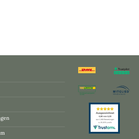
ngen
um