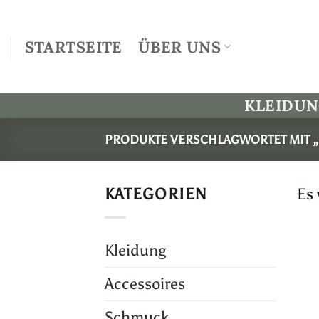
Zum
Inhalt
STARTSEITE
ÜBER UNS
springen
KLEIDU
PRODUKTE VERSCHLAGWORTET MIT „
KATEGORIEN
Es
Kleidung
Accessoires
Schmuck