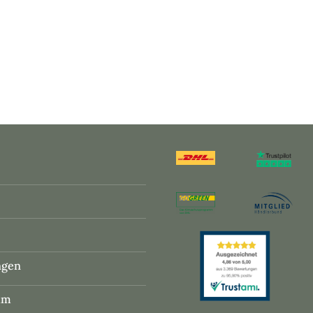
ngen
um