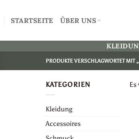
Zum
Inhalt
STARTSEITE
ÜBER UNS
springen
KLEIDU
PRODUKTE VERSCHLAGWORTET MIT „
KATEGORIEN
Es
Kleidung
Accessoires
Schmuck