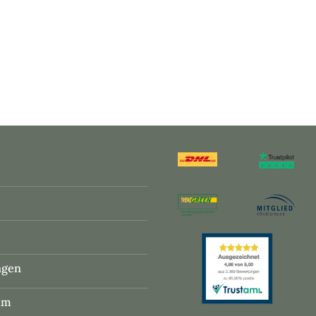
ngen
um