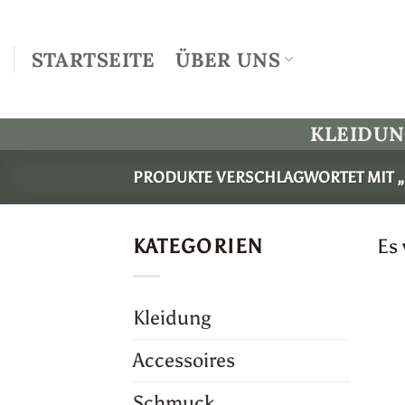
Zum
Inhalt
STARTSEITE
ÜBER UNS
springen
KLEIDU
PRODUKTE VERSCHLAGWORTET MIT „
KATEGORIEN
Es
Kleidung
Accessoires
Schmuck