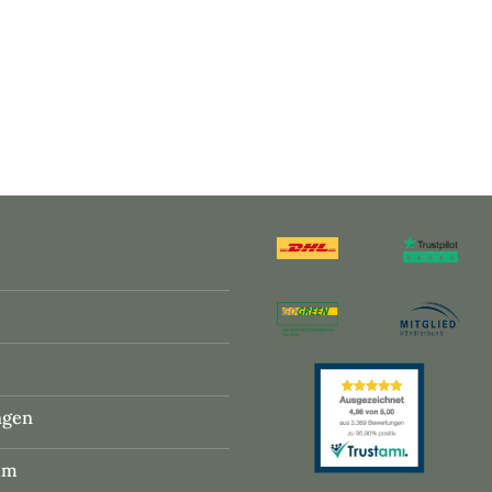
ngen
um