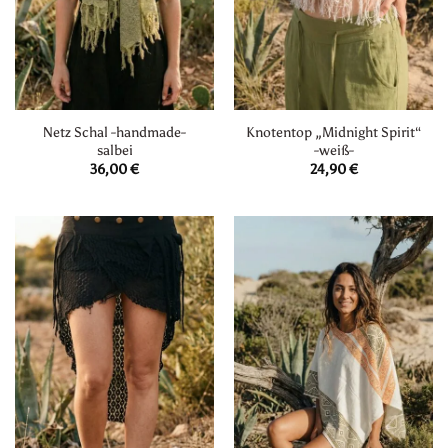
Netz Schal -handmade-
Knotentop „Midnight Spirit“
salbei
-weiß-
36,00
€
24,90
€