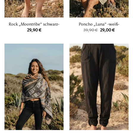
Rock „Moontribe“ schwarz-
Poncho „Luna“ -weiß-
Ursprünglicher
Aktueller
29,90
€
39,90
€
29,00
€
Preis
Preis
war:
ist:
39,90 €
29,00 €.