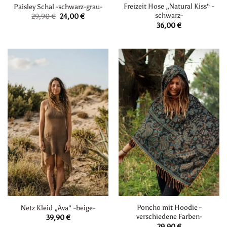
Freizeit Hose „Natural Kiss“ -
Paisley Schal -schwarz-grau-
schwarz-
Ursprünglicher
Aktueller
29,90
€
24,00
€
Preis
Preis
36,00
€
war:
ist:
29,90 €
24,00 €.
Poncho mit Hoodie -
Netz Kleid „Ava“ -beige-
verschiedene Farben-
39,90
€
29,90
€