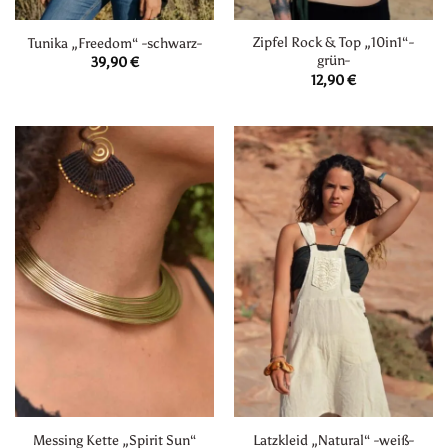
Zipfel Rock & Top „10in1“-
Tunika „Freedom“ -schwarz-
grün-
39,90
€
12,90
€
Messing Kette „Spirit Sun“
Latzkleid „Natural“ -weiß-