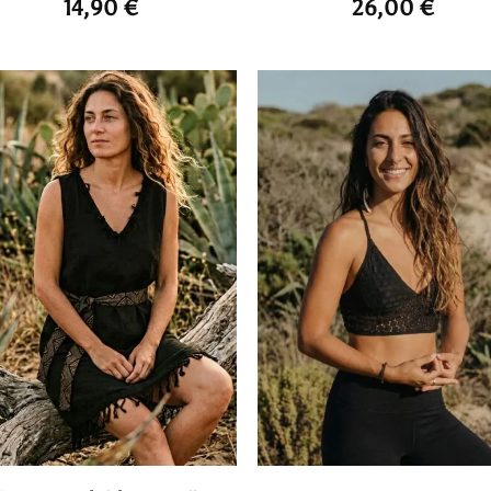
14,90
€
26,00
€