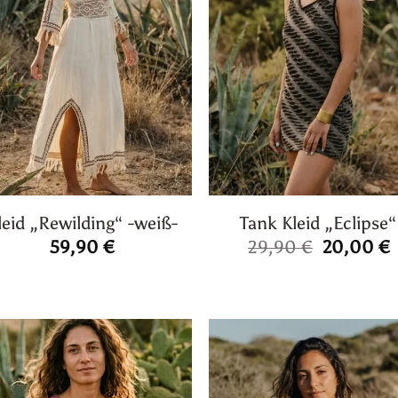
leid „Rewilding“ -weiß-
Tank Kleid „Eclipse“
Ursprüng
A
59,90
€
29,90
€
20,00
€
Preis
P
war:
i
29,90 €