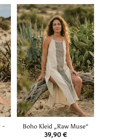
 -
Boho Kleid „Raw Muse“
39,90
€