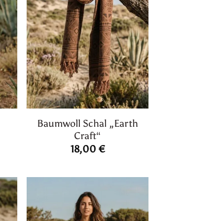
Baumwoll Schal „Earth
Craft“
licher
ktueller
reis
18,00
€
st:
20,00 €.