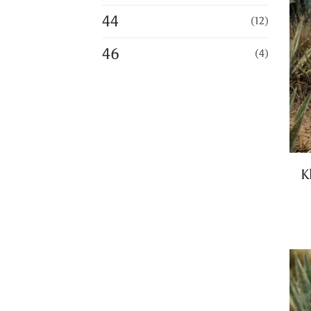
44
(12)
46
(4)
K