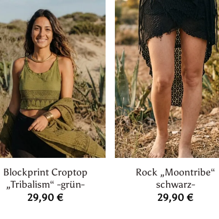
Blockprint Croptop
Rock „Moontribe“
„Tribalism“ -grün-
schwarz-
29,90
€
29,90
€