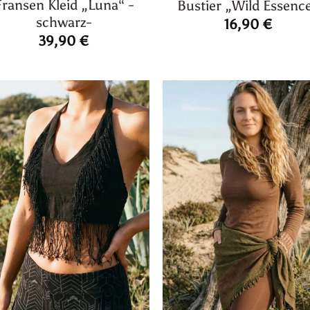
Fransen Kleid „Luna“ -
Bustier „Wild Essenc
schwarz-
16,90
€
39,90
€