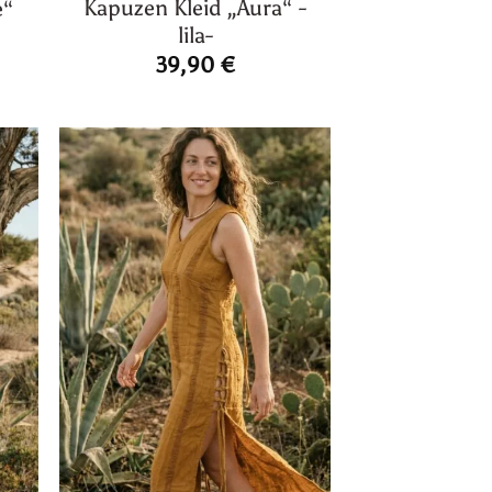
Kapuzen Kleid „Aura“ -
e“
lila-
39,90
€