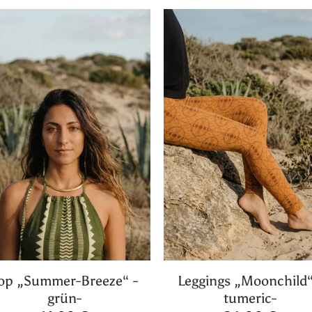
op „Summer-Breeze“ -
Leggings „Moonchild“
grün-
tumeric-