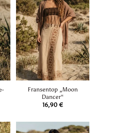
Fransentop „Moon
e-
Dancer“
16,90
€