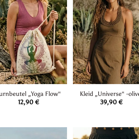
urnbeutel „Yoga Flow“
Kleid „Universe“ -oliv
12,90
€
39,90
€