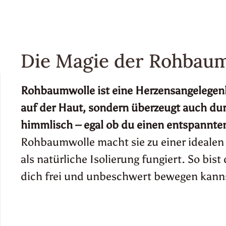
Mensch und den Planet sein sollte. Deshal
Rohbaumwolle und teils mit robustem Juteant
Die Magie der Rohbau
Rohbaumwolle ist eine Herzensangelegenh
auf der Haut, sondern überzeugt auch dur
himmlisch – egal ob du einen entspannten 
Rohbaumwolle macht sie zu einer idealen 
als natürliche Isolierung fungiert. So bis
dich frei und unbeschwert bewegen kannst,
Ökologische Aspekte
Doch die Liebe zur Rohbaumwolle geht übe