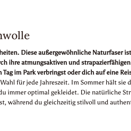
b findest du im Shop eine große Auswahl an N
eil gefertigt ist.
mwolle
eiten. Diese außergewöhnliche Naturfaser is
ch ihre atmungsaktiven und strapazierfähigen
Tag im Park verbringst oder dich auf eine Reis
Wahl für jede Jahreszeit. Im Sommer hält sie 
t du immer optimal gekleidet. Die natürliche S
 während du gleichzeitig stilvoll und authent
r den Tragekomfort hinaus. Baumwolle ist ein