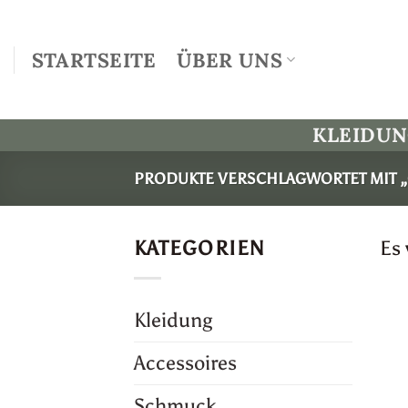
Zum
Inhalt
STARTSEITE
ÜBER UNS
springen
KLEIDU
PRODUKTE VERSCHLAGWORTET MIT „
KATEGORIEN
Es
Kleidung
Accessoires
Schmuck