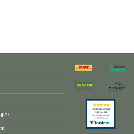
ngen
um