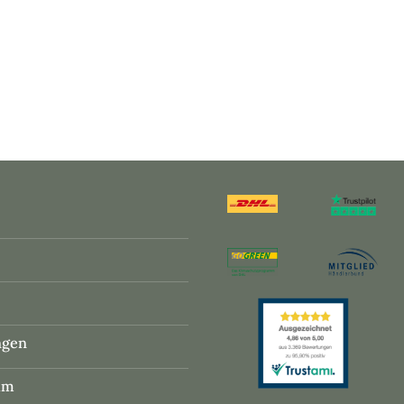
ngen
um