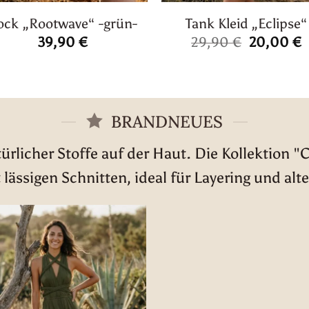
ock „Rootwave“ -grün-
Tank Kleid „Eclipse“
Ursprüngl
A
39,90
€
29,90
€
20,00
€
Preis
P
war:
i
29,90 €
2
BRANDNEUES
rlicher Stoffe auf der Haut. Die Kollektion "
 lässigen Schnitten, ideal für Layering und alte