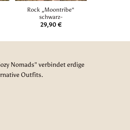
Rock „Moontribe“
schwarz-
icher
ktueller
reis
29,90
€
st:
0,00 €.
Cozy Nomads" verbindet erdige
rnative Outfits.