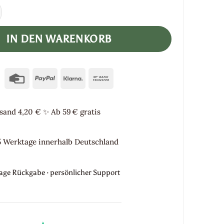
 "Yogistyle" -jungle- Menge
IN DEN WARENKORB
Credit
PayPal
Klarna
Bank
Card
Transfer
sand 4,20 €
✨
Ab 59 € gratis
5 Werktage innerhalb Deutschland
Tage Rückgabe · persönlicher Support