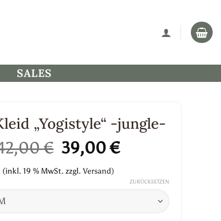
SALES
Kleid „Yogistyle“ -jungle-
Ursprünglicher
Aktueller
42,00
€
39,00
€
Preis
Preis
(inkl. 19 % MwSt.
zzgl.
Versand)
war:
ist:
ZURÜCKSETZEN
42,00 €
39,00 €.