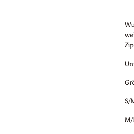
Wun
wei
Zip
Unt
Gr
S/
M/