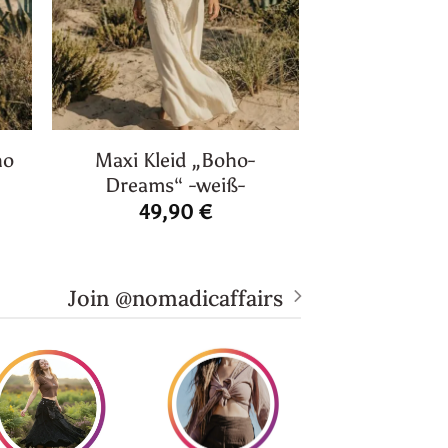
ho
Maxi Kleid „Boho-
Dreams“ -weiß-
49,90
€
Join @nomadicaffairs