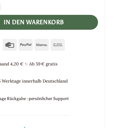
e "Shibipo" Menge
IN DEN WARENKORB
Credit
PayPal
Klarna
Bank
Card
Transfer
sand 4,20 €
✨
Ab 59 € gratis
5 Werktage innerhalb Deutschland
Tage Rückgabe · persönlicher Support