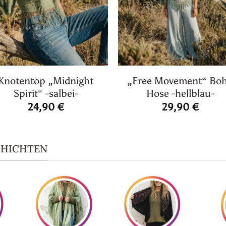
Knotentop „Midnight
„Free Movement“ Bo
Spirit“ -salbei-
Hose -hellblau-
24,90
€
29,90
€
CHICHTEN