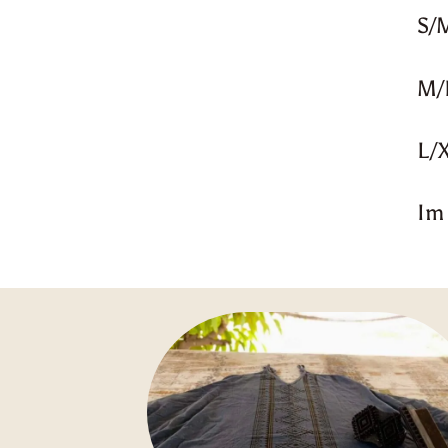
S/
M/
L/
Im 