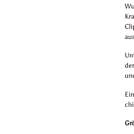
Wu
Kra
Cli
aus
Unt
der
und
Ein
chi
Gr