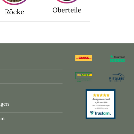
ngen
um