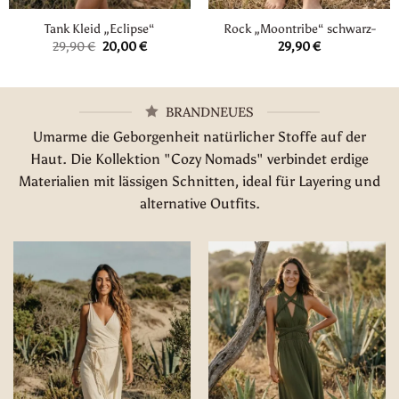
Tank Kleid „Eclipse“
Rock „Moontribe“ schwarz-
Ursprünglicher
Aktueller
29,90
€
20,00
€
29,90
€
Preis
Preis
war:
ist:
29,90 €
20,00 €.
BRANDNEUES
Umarme die Geborgenheit natürlicher Stoffe auf der
Haut. Die Kollektion "Cozy Nomads" verbindet erdige
Materialien mit lässigen Schnitten, ideal für Layering und
alternative Outfits.