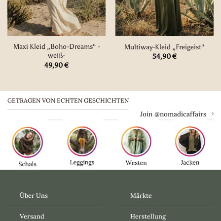
Maxi Kleid „Boho-Dreams“ -
Multiway-Kleid „Freigeist“
weiß-
54,90
€
49,90
€
GETRAGEN VON ECHTEN GESCHICHTEN
Join @nomadicaffairs
Über Uns
Märkte
Versand
Herstellung