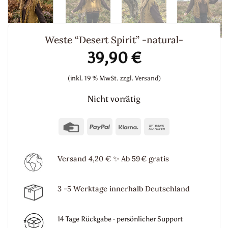
Weste “Desert Spirit” -natural-
39,90
€
(inkl. 19 % MwSt.
zzgl.
Versand)
Nicht vorrätig
Credit
PayPal
Klarna
Bank
Card
Transfer
Versand 4,20 €
✨
Ab 59 € gratis
3 -5 Werktage innerhalb Deutschland
14 Tage Rückgabe · persönlicher Support