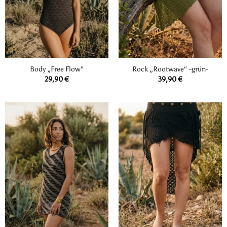
Body „Free Flow“
Rock „Rootwave“ -grün-
29,90
€
39,90
€