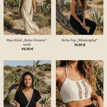
Maxi Kleid „Boho-Dreams“ -
Boho-Top „Wüstenpfad“
weiß-
19,90
€
49,90
€