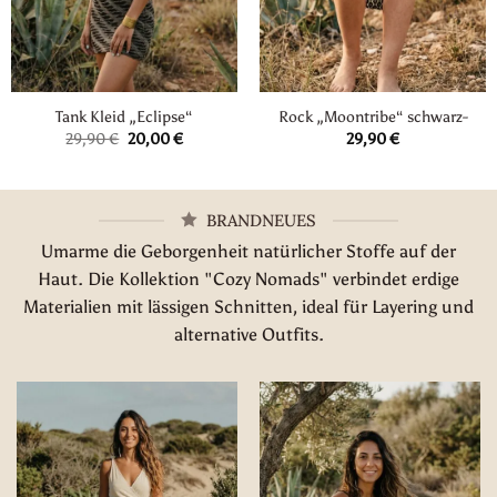
Tank Kleid „Eclipse“
Rock „Moontribe“ schwarz-
Ursprünglicher
Aktueller
29,90
€
20,00
€
29,90
€
Preis
Preis
war:
ist:
29,90 €
20,00 €.
BRANDNEUES
Umarme die Geborgenheit natürlicher Stoffe auf der
Haut. Die Kollektion "Cozy Nomads" verbindet erdige
Materialien mit lässigen Schnitten, ideal für Layering und
alternative Outfits.