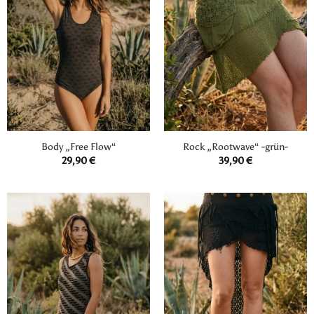
Body „Free Flow“
Rock „Rootwave“ -grün-
29,90
€
39,90
€