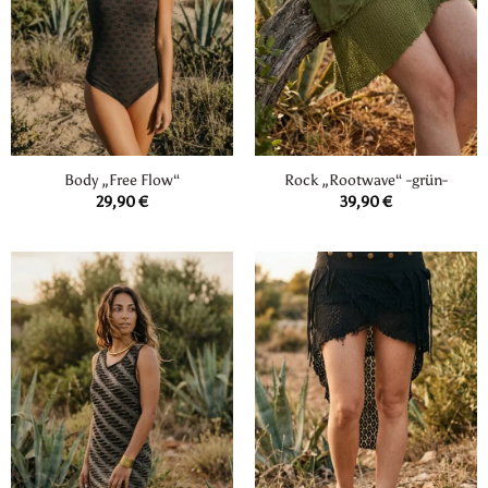
Body „Free Flow“
Rock „Rootwave“ -grün-
29,90
€
39,90
€