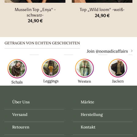
Musselin Top „Enya“ -
Top „Wild loom“ -weiß-
schwarz-
24,90
€
24,90
€
GETRAGEN VON ECHTEN GESCHICHTEN
Join @nomadicaffairs
Über Uns
Märkte
Versand
Herstellung
Retouren
Kontakt