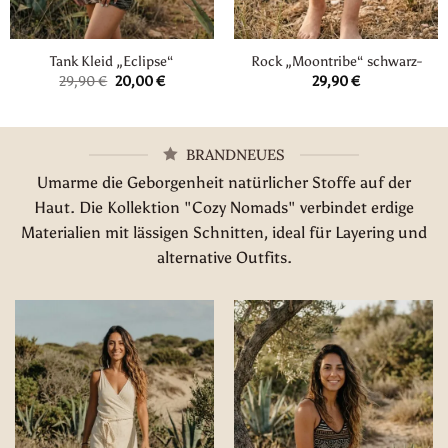
Tank Kleid „Eclipse“
Rock „Moontribe“ schwarz-
Ursprünglicher
Aktueller
29,90
€
20,00
€
29,90
€
Preis
Preis
war:
ist:
29,90 €
20,00 €.
BRANDNEUES
Umarme die Geborgenheit natürlicher Stoffe auf der
Haut. Die Kollektion "Cozy Nomads" verbindet erdige
Materialien mit lässigen Schnitten, ideal für Layering und
alternative Outfits.