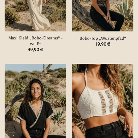
Maxi Kleid „Boho-Dreams“ -
Boho-Top „Wüstenpfad“
weiß-
19,90
€
49,90
€