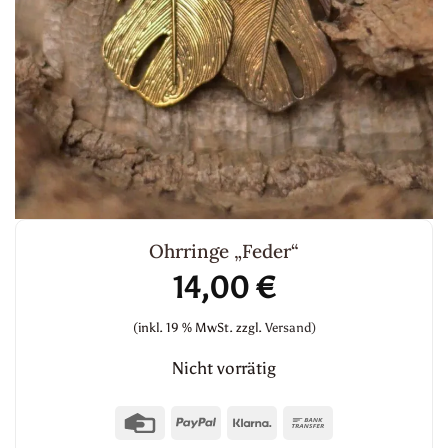
Ohrringe „Feder“
14,00
€
(inkl. 19 % MwSt.
zzgl.
Versand)
Nicht vorrätig
Credit
PayPal
Klarna
Bank
Card
Transfer