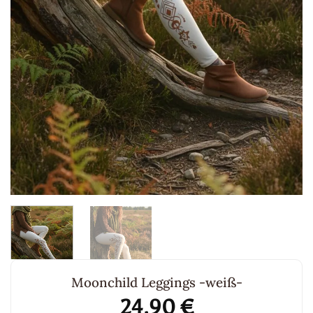
Moonchild Leggings -weiß-
24,90
€