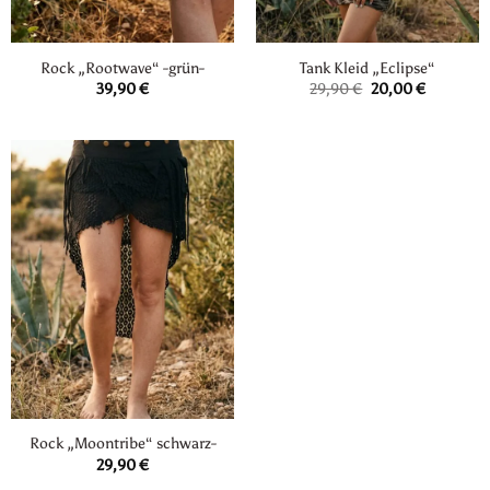
Rock „Rootwave“ -grün-
Tank Kleid „Eclipse“
Ursprünglicher
Aktueller
39,90
€
29,90
€
20,00
€
Preis
Preis
war:
ist:
29,90 €
20,00 €.
Rock „Moontribe“ schwarz-
29,90
€