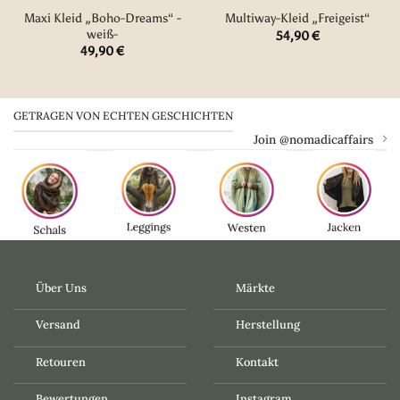
Maxi Kleid „Boho-Dreams“ -
Multiway-Kleid „Freigeist“
weiß-
54,90
€
49,90
€
GETRAGEN VON ECHTEN GESCHICHTEN
Join @nomadicaffairs
Über Uns
Märkte
Versand
Herstellung
Retouren
Kontakt
Bewertungen
Instagram