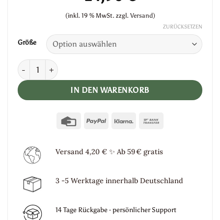
(inkl. 19 % MwSt.
zzgl.
Versand)
ZURÜCKSETZEN
Größe
Moonchild Leggings -weiß- Menge
IN DEN WARENKORB
Credit
PayPal
Klarna
Bank
Card
Transfer
Versand 4,20 €
✨
Ab 59 € gratis
3 -5 Werktage innerhalb Deutschland
14 Tage Rückgabe · persönlicher Support