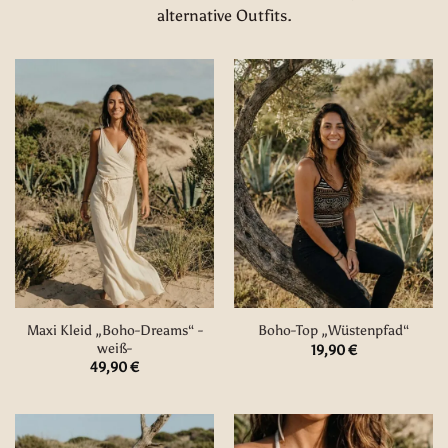
alternative Outfits.
Maxi Kleid „Boho-Dreams“ -
Boho-Top „Wüstenpfad“
weiß-
19,90
€
49,90
€