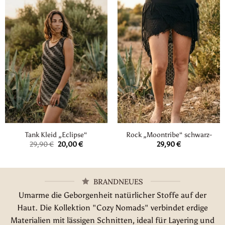
Tank Kleid „Eclipse“
Rock „Moontribe“ schwarz-
Ursprünglicher
Aktueller
29,90
€
20,00
€
29,90
€
Preis
Preis
war:
ist:
29,90 €
20,00 €.
BRANDNEUES
Umarme die Geborgenheit natürlicher Stoffe auf der
Haut. Die Kollektion "Cozy Nomads" verbindet erdige
Materialien mit lässigen Schnitten, ideal für Layering und