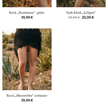
Rock „Rootwave“ -grün-
Tank Kleid „Eclipse“
Ursprünglicher
Aktueller
39,90
€
29,90
€
20,00
€
Preis
Preis
war:
ist:
29,90 €
20,00 €.
Rock „Moontribe“ schwarz-
29,90
€