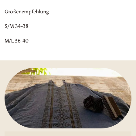
Größenempfehlung
S/M 34-38
M/L 36-40