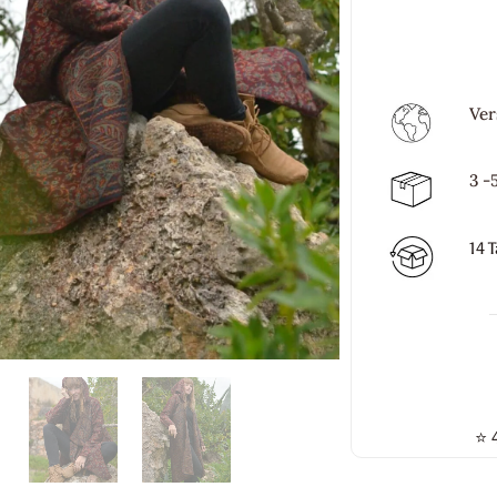
Ver
3 -
14 
⭐
4