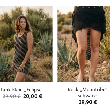
Rock „Moontribe“
Tank Kleid „Eclipse“
schwarz-
Ursprünglicher
Aktueller
29,90
€
20,00
€
Preis
Preis
29,90
€
war:
ist: