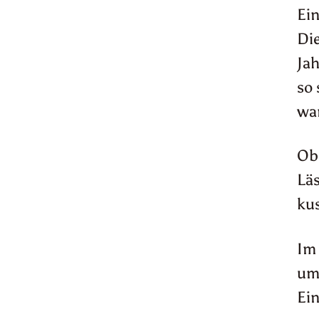
Ein
Die
Ja
so 
wa
Ob 
Läs
kus
Im 
um
Ein