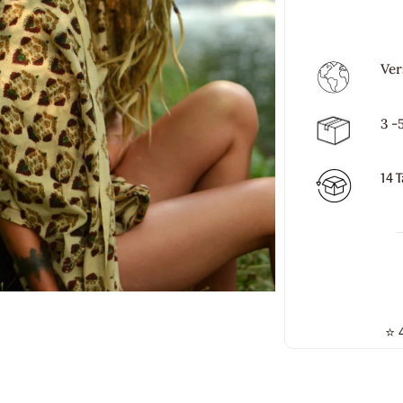
Ver
3 -
14 
⭐
4