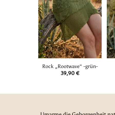
Rock „Rootwave“ -grün-
39,90
€
Umarme die Geborgenheit natü