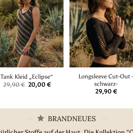
Longsleeve Cut-Out 
Tank Kleid „Eclipse“
schwarz-
Ursprünglicher
Aktueller
29,90
€
20,00
€
Preis
Preis
29,90
€
war:
ist:
29,90 €
20,00 €.
BRANDNEUES
rlicher Stoffe auf der Haut. Die Kollektion "