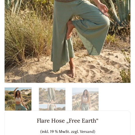
Flare Hose „Free Earth“
(inkl. 19 % MwSt.
zzgl.
Versand)