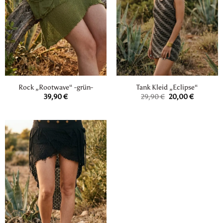
Rock „Rootwave“ -grün-
Tank Kleid „Eclipse“
Ursprünglicher
Aktueller
39,90
€
29,90
€
20,00
€
Preis
Preis
war:
ist:
29,90 €
20,00 €.