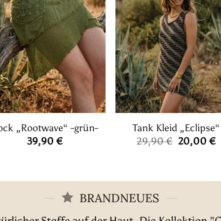
ock „Rootwave“ -grün-
Tank Kleid „Eclipse“
Ursprüngl
A
39,90
€
29,90
€
20,00
€
Preis
P
war:
i
29,90 €
2
BRANDNEUES
rlicher Stoffe auf der Haut. Die Kollektion "