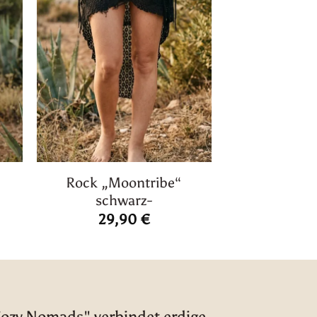
Rock „Moontribe“
schwarz-
icher
ktueller
reis
29,90
€
st:
0,00 €.
Cozy Nomads" verbindet erdige