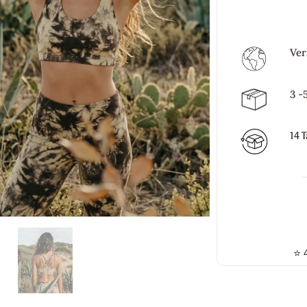
Ver
3 -
14 
⭐
4