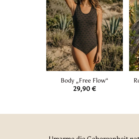
Body „Free Flow“
R
29,90
€
Umarme die Geborgenheit natü