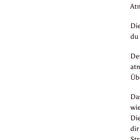
At
Die
du 
Der
at
Übe
Das
wi
Die
dir
St