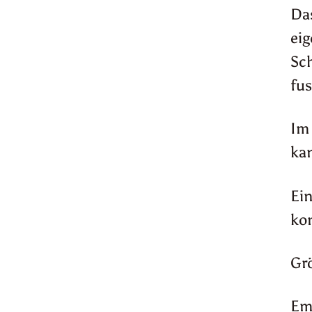
Das
eig
Sch
fus
Im 
ka
Ein
kom
Grö
Em