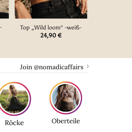
-
Top „Wild loom“ -weiß-
24,90
€
Join @nomadicaffairs