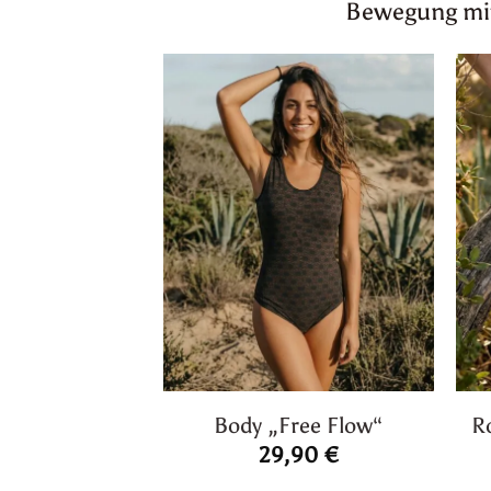
Bewegung mitm
Body „Free Flow“
R
29,90
€