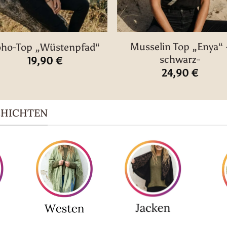
Musselin Top „Enya“ 
ho-Top „Wüstenpfad“
schwarz-
19,90
€
24,90
€
CHICHTEN