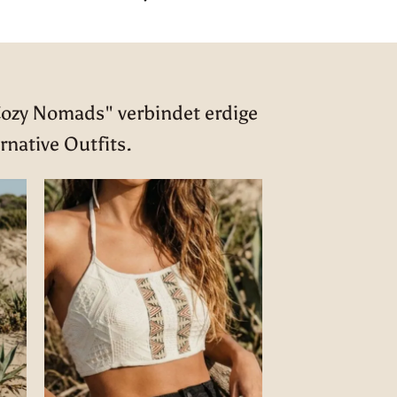
st:
0,00 €.
Cozy Nomads" verbindet erdige
rnative Outfits.