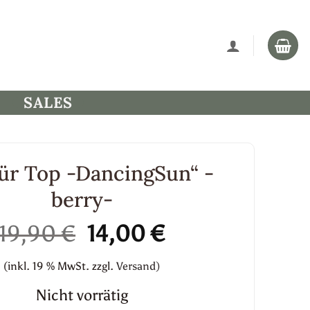
SALES
ür Top -DancingSun“ -
berry-
Ursprünglicher
Aktueller
19,90
€
14,00
€
Preis
Preis
(inkl. 19 % MwSt.
zzgl.
Versand)
war:
ist:
19,90 €
14,00 €.
Nicht vorrätig