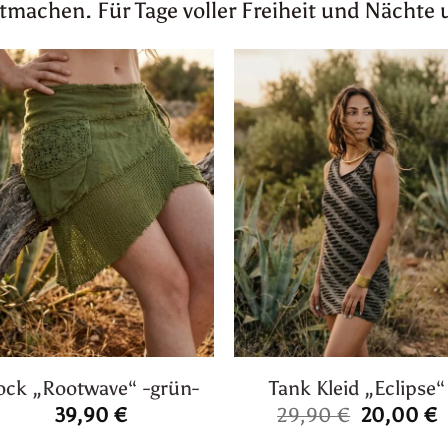
achen. Für Tage voller Freiheit und Nächte 
ock „Rootwave“ -grün-
Tank Kleid „Eclipse“
Ursprüngl
A
39,90
€
29,90
€
20,00
€
Preis
P