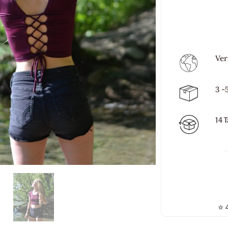
Ver
3 -
14 
⭐
4