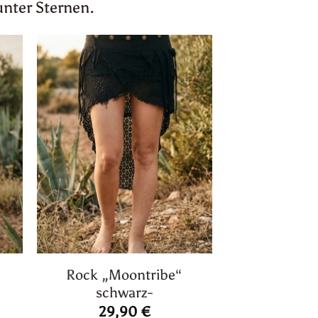
unter Sternen.
Rock „Moontribe“
schwarz-
icher
ktueller
reis
29,90
€