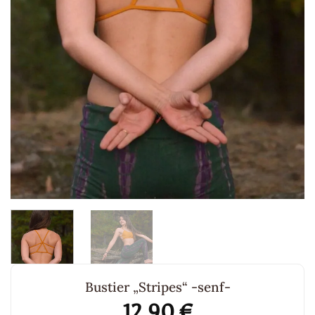
Bustier „Stripes“ -senf-
12,90
€