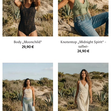
Knotentop „Midnight Spirit“ -
Body „Moonchild“
salbei-
29,90
€
24,90
€