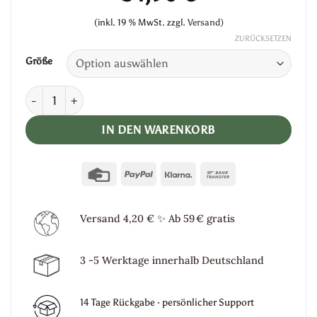
(inkl. 19 % MwSt.
zzgl.
Versand)
ZURÜCKSETZEN
Größe
Maxi Kleid „Desert Sun" Menge
IN DEN WARENKORB
Credit
PayPal
Klarna
Bank
Card
Transfer
Versand 4,20 €
✨
Ab 59 € gratis
3 -5 Werktage innerhalb Deutschland
14 Tage Rückgabe · persönlicher Support