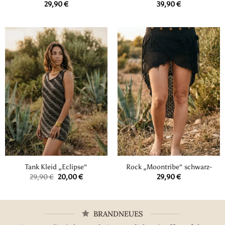
29,90
€
39,90
€
Tank Kleid „Eclipse“
Rock „Moontribe“ schwarz-
Ursprünglicher
Aktueller
29,90
€
20,00
€
29,90
€
Preis
Preis
war:
ist:
29,90 €
20,00 €.
BRANDNEUES