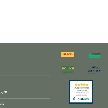
ngen
um