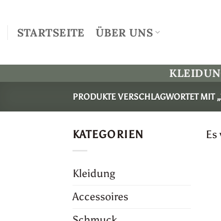
Zum
Inhalt
STARTSEITE
ÜBER UNS
springen
KLEIDU
PRODUKTE VERSCHLAGWORTET MIT „
KATEGORIEN
Es
Kleidung
Accessoires
Schmuck