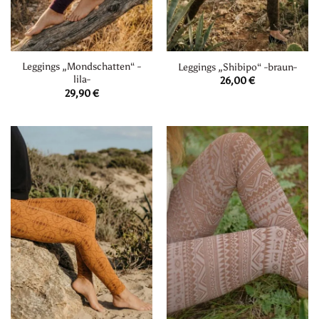
Leggings „Mondschatten“ -
Leggings „Shibipo“ -braun-
lila-
26,00
€
29,90
€