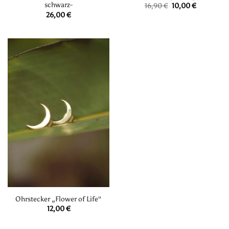
schwarz-
Ursprünglicher
Aktueller
16,90
€
10,00
€
Preis
Preis
26,00
€
war:
ist:
16,90 €
10,00 €.
Ohrstecker „Flower of Life“
12,00
€