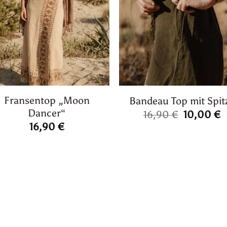
Fransentop „Moon
Bandeau Top mit Spit
Dancer“
Ursprüng
A
16,90
€
10,00
€
Preis
P
16,90
€
war:
i
16,90 €
1