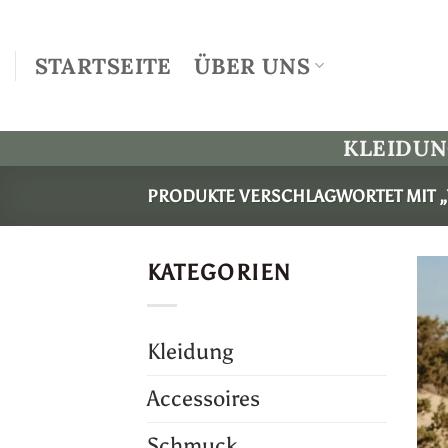
Zum
Inhalt
STARTSEITE
ÜBER UNS
springen
KLEIDU
PRODUKTE VERSCHLAGWORTET MIT 
KATEGORIEN
Kleidung
Accessoires
Schmuck