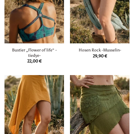
Bustier „Flower of life“ -
Hosen Rock -Musselin-
tiedye-
29,90
€
22,00
€