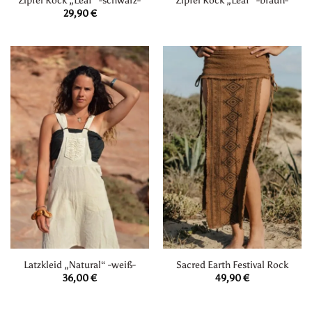
Zipfel Rock „Leaf“ -schwarz-
Zipfel Rock „Leaf“ -braun-
29,90
€
Latzkleid „Natural“ -weiß-
Sacred Earth Festival Rock
36,00
€
49,90
€