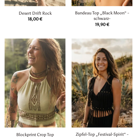
Bandeau Top „Black Moon“ -
Desert Drift Rock
schwarz-
18,00
€
19,90
€
Zipfel-Top „Festival-Spirit“ -
Blockprint Crop Top