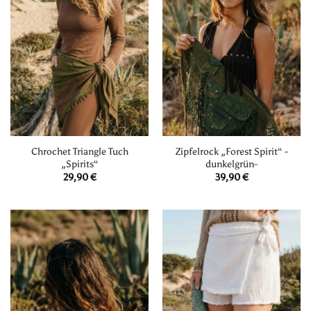
Chrochet Triangle Tuch
Zipfelrock „Forest Spirit“ -
„Spirits“
dunkelgrün-
29,90
€
39,90
€