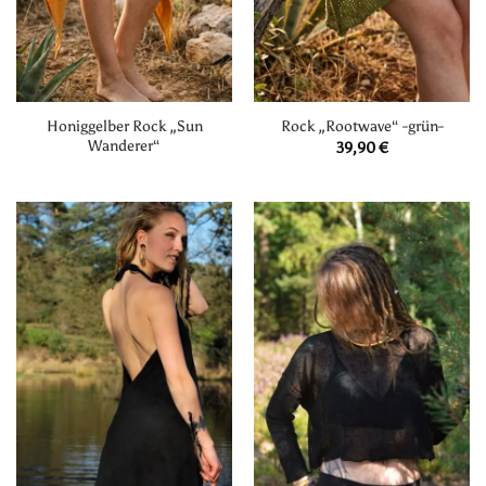
Honiggelber Rock „Sun
Rock „Rootwave“ -grün-
Wanderer“
39,90
€