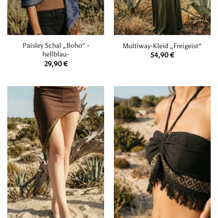
Paisley Schal „Boho“ -
Multiway-Kleid „Freigeist“
hellblau-
54,90
€
29,90
€