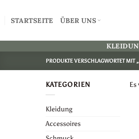
Zum
Inhalt
STARTSEITE
ÜBER UNS
springen
KLEIDU
PRODUKTE VERSCHLAGWORTET MIT „
KATEGORIEN
Es
Kleidung
Accessoires
Schmuck