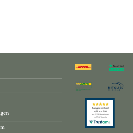
ngen
um