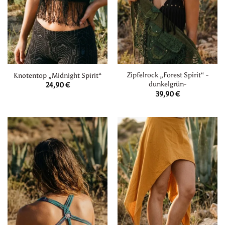
Zipfelrock „Forest Spirit“ -
Knotentop „Midnight Spirit“
dunkelgrün-
24,90
€
39,90
€