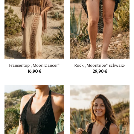
Fransentop „Moon Dancer“
Rock „Moontribe“ schwarz-
16,90
€
29,90
€