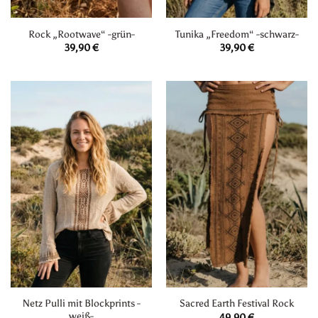
Rock „Rootwave“ -grün-
Tunika „Freedom“ -schwarz-
39,90
€
39,90
€
Netz Pulli mit Blockprints -
Sacred Earth Festival Rock
weiß-
49,90
€