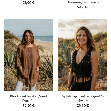
Dreaming“ -schwarz-
22,00
€
69,90
€
Blockprint Tunika „Sand
Zipfel-Top „Festival-Spirit“ -
Dune“ –
schwarz-
39,90
€
29,90
€