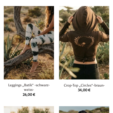
Leggings „Batik“ -schwarz-
Crop-Top „Circles“-braun-
weiss-
34,00
€
26,00
€