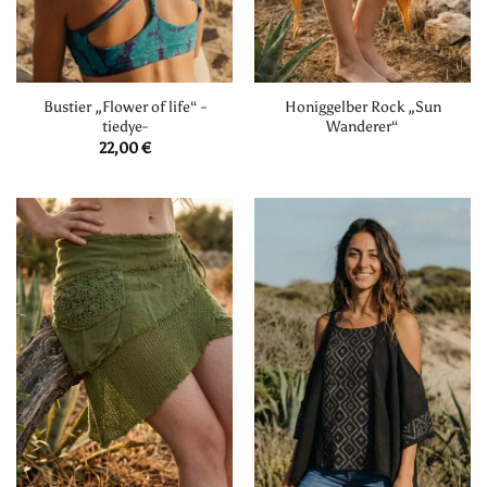
Bustier „Flower of life“ -
Honiggelber Rock „Sun
tiedye-
Wanderer“
22,00
€