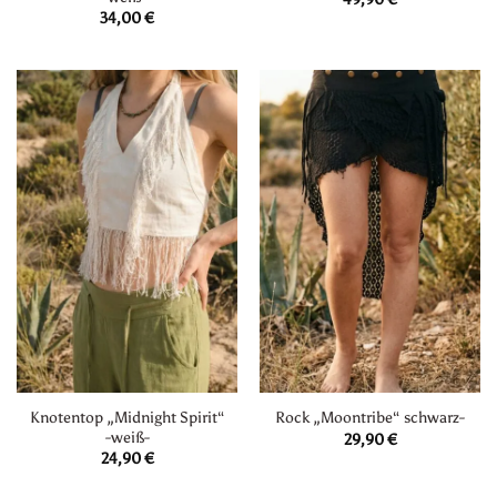
34,00
€
Knotentop „Midnight Spirit“
Rock „Moontribe“ schwarz-
-weiß-
29,90
€
24,90
€