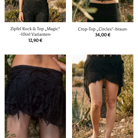
Zipfel Rock & Top „Magic“
Crop-Top „Circles“-braun-
-10in1 Varianten-
34,00
€
12,90
€