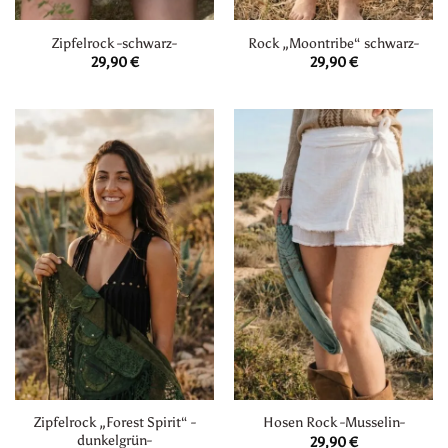
Zipfelrock -schwarz-
Rock „Moontribe“ schwarz-
29,90
€
29,90
€
Zipfelrock „Forest Spirit“ -
Hosen Rock -Musselin-
dunkelgrün-
29,90
€