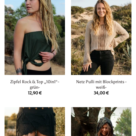
Zipfel Rock & Top „10in1“-
Netz Pulli mit Blockprints -
grün-
weiß-
12,90
€
34,00
€