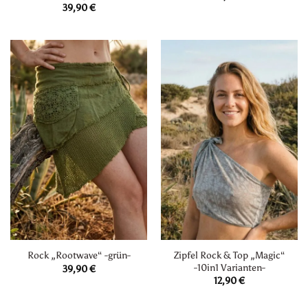
39,90
€
Zipfel Rock & Top „Magic“
Rock „Rootwave“ -grün-
-10in1 Varianten-
39,90
€
12,90
€