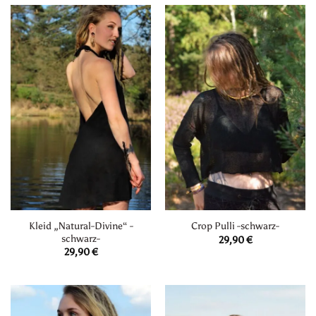
Kleid „Natural-Divine“ -
Crop Pulli -schwarz-
schwarz-
29,90
€
29,90
€