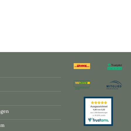
ngen
um