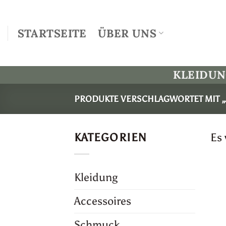
Zum
Inhalt
STARTSEITE
ÜBER UNS
springen
KLEIDU
PRODUKTE VERSCHLAGWORTET MIT „
KATEGORIEN
Es
Kleidung
Accessoires
Schmuck