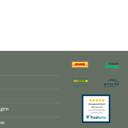
ngen
um