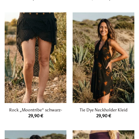
Preis
Preis
war:
ist:
29,90 €
20,00 €.
Rock „Moontribe“ schwarz-
Tie Dye Neckholder Kleid
29,90
€
29,90
€