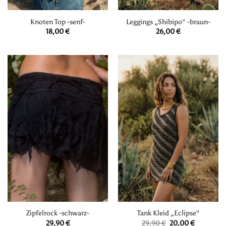
Knoten Top -senf-
Leggings „Shibipo“ -braun-
18,00
€
26,00
€
Zipfelrock -schwarz-
Tank Kleid „Eclipse“
Ursprünglicher
Aktueller
29,90
€
29,90
€
20,00
€