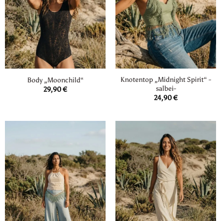
Knotentop „Midnight Spirit“ -
Body „Moonchild“
salbei-
29,90
€
24,90
€