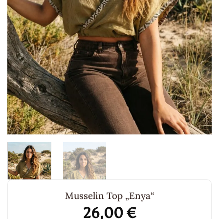
Musselin Top „Enya“
26,00
€