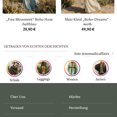
„Free Movement“ Boho Hose
Maxi Kleid „Boho-Dreams“ -
-hellblau-
weiß-
29,90
€
49,90
€
GETRAGEN VON ECHTEN GESCHICHTEN
Join @nomadicaffairs
Über Uns
Märkte
Versand
Herstellung