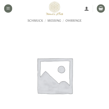
Zum
Inhalt
springen
SCHMUCK
/
MESSING
/
OHRRINGE