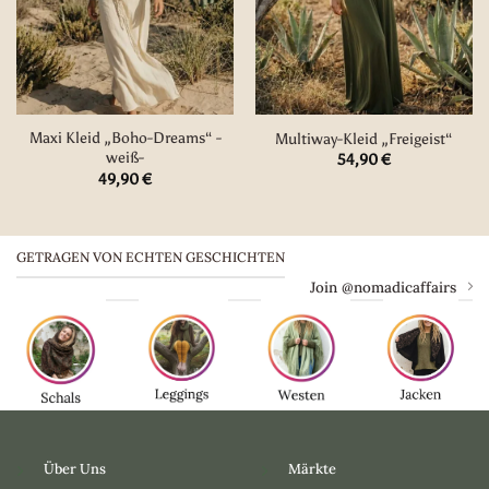
Maxi Kleid „Boho-Dreams“ -
Multiway-Kleid „Freigeist“
weiß-
54,90
€
49,90
€
GETRAGEN VON ECHTEN GESCHICHTEN
Join @nomadicaffairs
Über Uns
Märkte