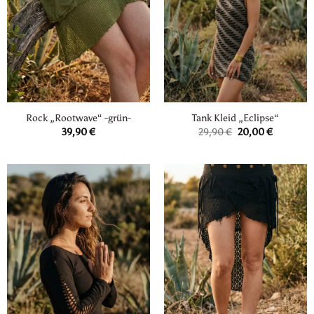
Rock „Rootwave“ -grün-
Tank Kleid „Eclipse“
Ursprünglicher
Aktueller
39,90
€
29,90
€
20,00
€
Preis
Preis
war:
ist:
29,90 €
20,00 €.