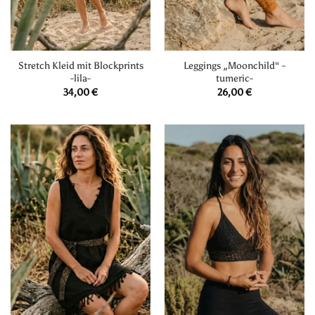
Stretch Kleid mit Blockprints
Leggings „Moonchild“ -
-lila-
tumeric-
34,00
€
26,00
€