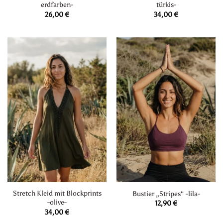
erdfarben-
türkis-
26,00
€
34,00
€
Stretch Kleid mit Blockprints
Bustier „Stripes“ -lila-
-olive-
12,90
€
34,00
€