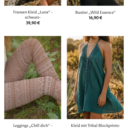
Fransen Kleid „Luna“ -
Bustier „Wild Essence“
schwarz-
16,90
€
39,90
€
Leggings „Chill dich“ -
Kleid mit Tribal Blockprints-