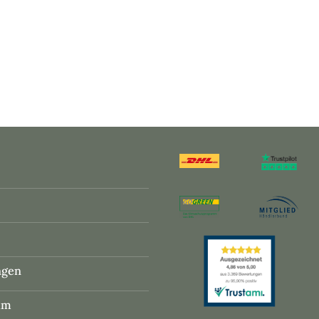
ngen
um