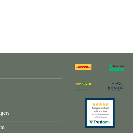
ngen
um