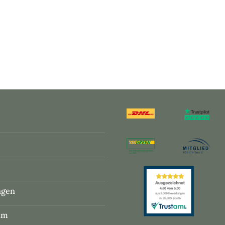
ngen
um