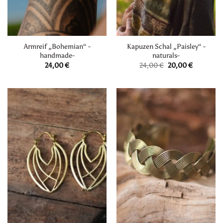
Armreif „Bohemian“ -
Kapuzen Schal „Paisley“ -
handmade-
naturals-
Ursprünglicher
Aktueller
24,00
€
24,00
€
20,00
€
Preis
Preis
war:
ist:
24,00 €
20,00 €.