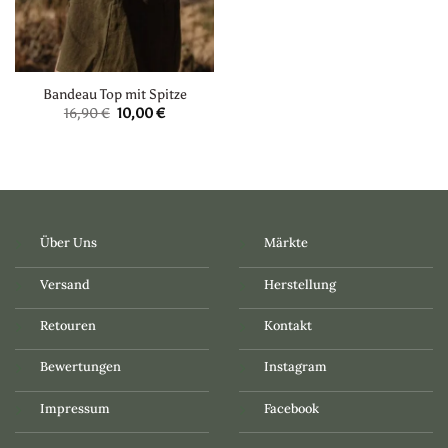
Bandeau Top mit Spitze
Ursprünglicher
Aktueller
16,90
€
10,00
€
Preis
Preis
war:
ist:
16,90 €
10,00 €.
Über Uns
Märkte
Versand
Herstellung
Retouren
Kontakt
Bewertungen
Instagram
Impressum
Facebook